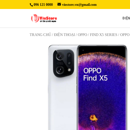
096 121 0000
viostore.vn@gmail.com
ĐIỆ
TRANG CHỦ
/
ĐIỆN THOẠI
/
OPPO
/
FIND X5 SERIES
/ OPPO