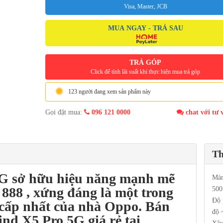
Visa, Master, JCB
MUA NGAY - TRẢ SAU
TRẢ GÓP
Click để tính lãi suất khi thực hiện mua trả góp
123 người đang xem sản phẩm này
Gọi đặt mua:
096 121 0000
chat với tư 
Th
5G
sở hữu hiệu năng mạnh mẽ
Màn
888 , xứng đáng là một trong
500
Độ 
 cấp nhất của nhà
Oppo
.
Bán
độ 
ind X5
Pro 5G
giá rẻ tại