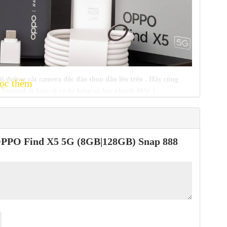
với đường cắt camera độc đáo thon dần lên trên . Hãy cùng
ọc thêm
 Newseal đi kèm sẽ có ốp lưng và Sạc nhanh 80W )
o Find X5 5G :
inch) 196 g (6,91 oz) ; Mặt trước bằng kính (Gorilla Glass
 “OPPO Find X5 5G (8GB|128GB) Snap 888
(typ), 800 nit (HBM), 1000 nit (cao điểm) , 6,55 inch, 103,6
 x 2400 pixel, tỷ lệ 20:9 (mật độ ~ 402 ppi)
 GPU: Lõi tám (1×2,84 GHz Cortex-X1 & 3×2,42 GHz Cortex-
56GB 12GB ; UFS 3.1.
ấp lên Android 13, ColorOS 13