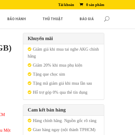
Tài khoản
0 sản phẩm
BẢO HÀNH
THỦ THUẬT
BÁO GIÁ
Khuyến mãi
GB)
Giảm giá khi mua tai nghe AKG chính
hãng
Giảm 20% khi mua phụ kiện
Tặng que chọc sim
Tặng mã giảm giá khi mua lần sau
Hổ trợ góp 0% qua thẻ tín dụng
Cam kết bán hàng
HCM
Hàng chính hãng. Nguồn gốc rõ ràng
Giao hàng ngay (nội thành TPHCM)
ầu Một