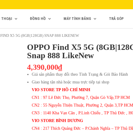
N THOẠI
ĐỒNG HỒ
MÁY TÍNH BẢNG
TRẢ GÓP
 FIND X5 5G (8GB|128GB) SNAP 888 LIKENEW
OPPO Find X5 5G (8GB|128
Snap 888 LikeNew
4,390,000₫
Giá sản phẩm thay đổi theo Tình Trạng & Gói Bảo Hành
Giao hàng tận nhà hoặc mua trực tiếp tại shop
VIO STORE TP HỒ CHÍ MINH
CN1 : 97 Lê Đức Thọ, Phường 7, Quận Gò Vấp,TP HCM
CN2 : 55 Nguyễn Thiện Thuật, Phường 2, Quận 3,TP HCM
CN3 : 1140 Kha Vạn Cân , P.Linh Chiểu , TP Thủ Đức , 
VIO STORE BÌNH DƯƠNG
CN4 : 217 Thích Quảng Đức – P.Chánh Nghĩa – TP Thủ D