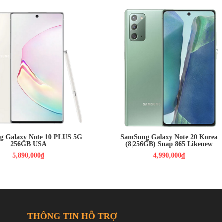
00₫
4,990,000₫
h: Dynamic AMOLED,
Màn hình: Dynamic AMOLED, 6.7",
uad HD+ (2K+)
FullHD+
droid 9.0 (Pie)
HDH : Android 10
ap 855
CPU : Snap 865
2GB / ROM : 256GB
RAM : 8GB / ROM : 256GB
: 12-12 , 16 MPX /
CAMERA : Chính 12 MP & Phụ 64
TOF 3D
MP, 12 MP
300MAH
PIN : 4300MAH
 Galaxy Note 10 PLUS 5G
SamSung Galaxy Note 20 Korea
256GB USA
(8|256GB) Snap 865 Likenew
5,890,000₫
4,990,000₫
THÔNG TIN HỖ TRỢ