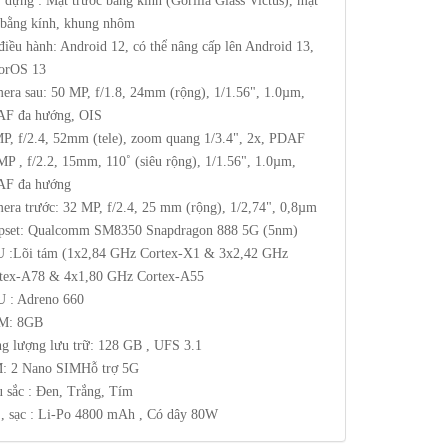
 dựng : Mặt trước bằng kính (Gorilla Glass Victus), mặt
 bằng kính, khung nhôm
điều hành: Android 12, có thể nâng cấp lên Android 13,
orOS 13
era sau: 50 MP, f/1.8, 24mm (rộng), 1/1.56", 1.0µm,
F đa hướng, OIS
P, f/2.4, 52mm (tele), zoom quang 1/3.4", 2x, PDAF
MP , f/2.2, 15mm, 110˚ (siêu rộng), 1/1.56", 1.0µm,
F đa hướng
era trước: 32 MP, f/2.4, 25 mm (rộng), 1/2,74", 0,8µm
pset: Qualcomm SM8350 Snapdragon 888 5G (5nm)
 :Lõi tám (1x2,84 GHz Cortex-X1 & 3x2,42 GHz
tex-A78 & 4x1,80 GHz Cortex-A55
 : Adreno 660
M: 8GB
g lượng lưu trữ: 128 GB , UFS 3.1
: 2 Nano SIMHỗ trợ 5G
 sắc : Đen, Trắng, Tím
 , sạc : Li-Po 4800 mAh , Có dây 80W