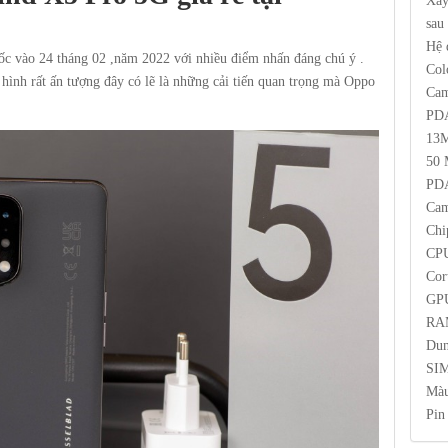
Xây
sau
Hệ 
 vào 24 tháng 02 ,năm 2022 với nhiều điểm nhấn đáng chú ý .
Col
 hình rất ấn tượng đây có lẽ là những cải tiến quan trọng mà Oppo
Cam
PDA
13M
50 
PDA
Cam
Chi
CPU
Cor
GPU
RA
Dun
SIM
Màu
Pin