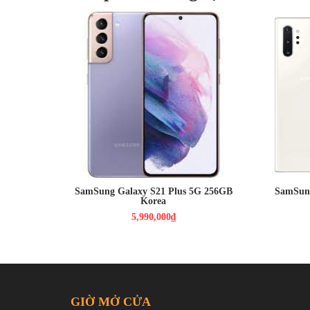
5,990,000₫
5,890,0
Màn hình: Dynamic AMOLED 2X,
Màn hìn
6.7", Quad HD+ (2K+)
6.8", Q
HDH : Android 12
HDH : An
CPU : Exynos 2100
CPU : Sn
RAM : 8GB / ROM : 256GB
RAM : 1
CAMERA : Chính 12 MP & Phụ 64
CAMERA 
MP, 12 MP
10MPX 
PIN : 4800MAH
PIN : 4
SamSung Galaxy S21 Plus 5G 256GB
SamSung
Korea
5,990,000₫
GIỜ MỞ CỬA