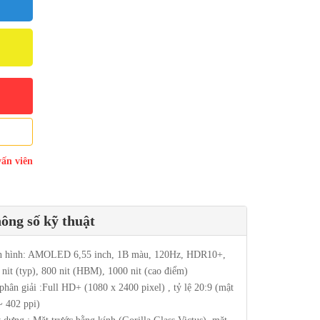
vấn viên
ông số kỹ thuật
 hình: AMOLED 6,55 inch, 1B màu, 120Hz, HDR10+,
 nit (typ), 800 nit (HBM), 1000 nit (cao điểm)
phân giải :Full HD+ (1080 x 2400 pixel) , tỷ lệ 20:9 (mật
~ 402 ppi)