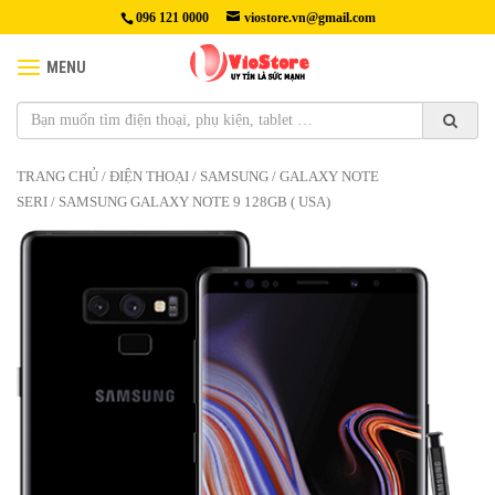
096 121 0000
viostore.vn@gmail.com
MENU
TRANG CHỦ
/
ĐIỆN THOẠI
/
SAMSUNG
/
GALAXY NOTE
SERI
/ SAMSUNG GALAXY NOTE 9 128GB ( USA)