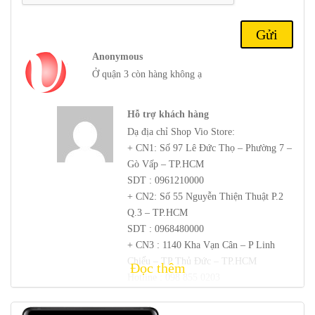
Tuy nhiên, trọng lượng bổ sung chỉ đáng chú ý khi giữ điện thoại,
và nó là một sự đánh đổi nhỏ cho pin và màn hình lớn hơn.
Anonymous
Các viền tối thiểu, cho phép không gian màn hình lớn hơn và trải
nghiệm xem phong phú hơn. Cho dù bạn đang xem video, chơi
Ở quận 3 còn hàng không ạ
game hay chỉ đơn giản là duyệt web, màn hình của Note 9 mang lại
hình ảnh sắc nét và sắc nét thu hút sự chú ý của bạn.
Hỗ trợ khách hàng
Dạ địa chỉ Shop Vio Store:
+ CN1: Số 97 Lê Đức Thọ – Phường 7 –
Gò Vấp – TP.HCM
SDT : 0961210000
+ CN2: Số 55 Nguyễn Thiện Thuật P.2
Q.3 – TP.HCM
SDT : 0968480000
+ CN3 : 1140 Kha Vạn Cân – P Linh
Chiểu – TP Thủ Đức – TP.HCM
Đọc thêm
Hotline : 098 855 0203
Mình gọi vào số của cn để được hỗ trợ
tại thời điểm mình cần mua ạ