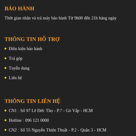
phản tuyệt vời, làm cho nó một niềm vui khi xem video và xem ảnh
BẢO HÀNH
trên điện thoại này.
Màn hình hiển thị Note 9 có độ phân giải 2960 x 1440 pixel, cao
Thời gian nhận và trả máy bảo hành Từ 9h00 đến 21h hàng ngày
hơn Note 8 trước đó. Điều này có nghĩa là mọi thứ trên màn hình
cực kỳ sắc nét và rõ ràng. Đọc văn bản trên điện thoại này cũng là
một trải nghiệm tuyệt vời vì phông chữ sắc nét và dễ đọc.
THÔNG TIN HỖ TRỢ
Điều kiện bảo hành
Trả góp
Tuyển dụng
Liên hệ
THÔNG TIN LIÊN HỆ
CN1 : Số 97 Lê Đức Thọ - P.7 - Gò Vấp - HCM
Hotline : 096 121 0000
CN2 : Số 55 Nguyễn Thiện Thuật - P.2 - Quận 3 - HCM