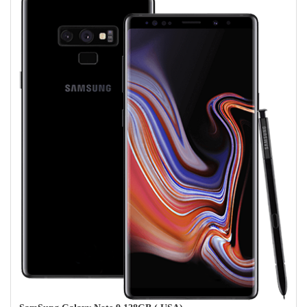
Các cạnh cong của màn hình không chỉ tăng thêm tính thẩm mỹ cho
điện thoại mà còn nâng cao trải nghiệm người dùng tổng thể.
Đường cong nhẹ giúp bạn thoải mái cầm và điều hướng, đồng thời
mang lại cho thiết bị một cái nhìn hiện đại và tương lai.
Một trong những tính năng nổi bật trong thiết kế của Note 9 là bút
S Pen, được kết nối liền mạch tích hợp vào thân điện thoại. S Pen
không chỉ đóng vai trò như một bút stylus mà còn là một điều
khiển từ xa, cho phép bạn chụp ảnh, điều khiển bài thuyết trình và
điều hướng qua điện thoại chỉ bằng một nút bấm. Vị trí và chức
năng thuận tiện của nó làm cho nó trở thành một bổ sung độc đáo
và thiết thực cho thiết bị.