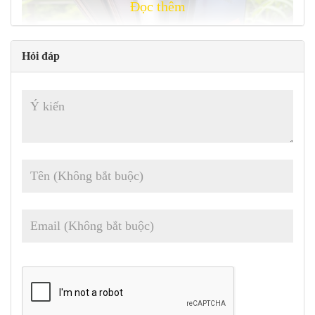
Đọc thêm
Hỏi đáp
Mua
galaxy note 9
giá rẻ tại
VioStore.vn
Thiết kế sang trọng với bộ khung nhôm và hai
mặt lưng kính cường lực Gorilla Glass 5
Chiếc điện thoại này tự hào có một cái nhìn kiểu dáng đẹp và hiện
đại với một khung mỏng nhưng chắc chắn. Kích thước của nó là
161,9 x 76,4 x 8,8 mm và nó nặng 201g, làm cho nó lớn hơn một
chút và nặng hơn so với người tiền nhiệm của nó, Galaxy Note 8.