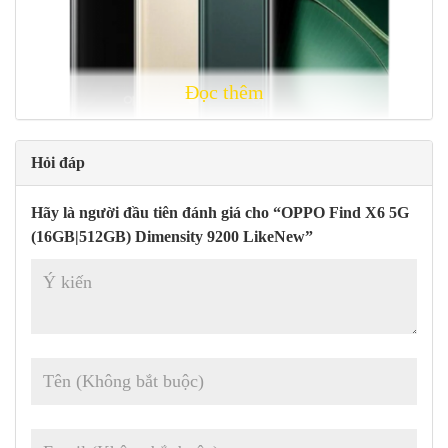
Đọc thêm
Hỏi đáp
Hãy là người đầu tiên đánh giá cho “OPPO Find X6 5G
Dòng Find X6 có các màu Snowy Mountain Gold, Starry Sky
(16GB|512GB) Dimensity 9200 LikeNew”
Black và Feiquan Green.
Sơ lược về thông số kỹ thuật của
Oppo Find X6
phiên
bản Kích thước Mediatek 9200 (4 nm)
Màn hình: AMOLED, 1B màu, 120Hz, HDR10+, 1100 nits
(HBM), 1450 nits (cao điểm)
2
Kích cỡ : 6,74 inch, 109,2 cm
(tỷ lệ màn hình so với thân máy
là ~90,5%)