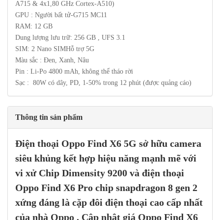
A715 & 4x1,80 GHz Cortex-A510)
GPU : Người bất tử-G715 MC11
RAM: 12 GB
Dung lượng lưu trữ: 256 GB , UFS 3.1
SIM: 2 Nano SIMHỗ trợ 5G
Màu sắc : Đen, Xanh, Nâu
Pin : Li-Po 4800 mAh, không thể tháo rời
Sạc : 80W có dây, PD, 1-50% trong 12 phút (được quảng cáo)
Thông tin sản phẩm
Điện thoại
Oppo Find X6
5G
sở hữu camera
siêu khủng kết hợp hiệu năng mạnh mẽ với
vi xử Chip Dimensity 9200 và điện thoại
Oppo Find X6 Pro
chip snapdragon 8 gen 2
xứng đáng là cặp đôi điện thoại cao cấp nhất
của nhà
Oppo
.
Cập nhật giá
Oppo Find X6