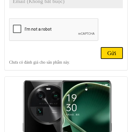
Độ phân giải : 2K+ 1240 x 2772 pixel, tỷ lệ 20:9 (mật độ ~ 451
ppi)
Xây dựng : Mặt trước bằng kính (Gorilla Glass Victus 2), mặt
sau bằng kính (Gorilla Glass 5) hoặc mặt sau bằng da sinh thái,
khung nhôm
Hệ điều hành: Android 13, ColorOS 13.1
Camera sau: 50 MP, f/1.8, 24mm (rộng), 1/1.56″, 1.0µm, PDAF
đa hướng, OIS
50 MP, f/2.6, 65mm (tele kính tiềm vọng), 1/1.56″, 1.0µm,
Chưa có đánh giá cho sản phẩm này.
quang học 2,8x thu phóng, PDAF, OIS
50 MP, f/2.0, 15mm, 112˚, (siêu rộng), 1/2,76″, 0,64µm, PDAF
Đặc trưng : Hiệu chỉnh màu Hasselblad, đèn flash LED, HDR,
toàn cảnh
Băng hình : 4K@30/60fps, 1080p@30/60/240fps; con quay hồi
chuyển-EIS; Video HDR, 10 bit
Camera trước: 32 MP, f/2.4, 21mm (rộng), 1/2.74″, 0,8µm,
PDAF
1080p@30fps, con quay hồi chuyển-EIS