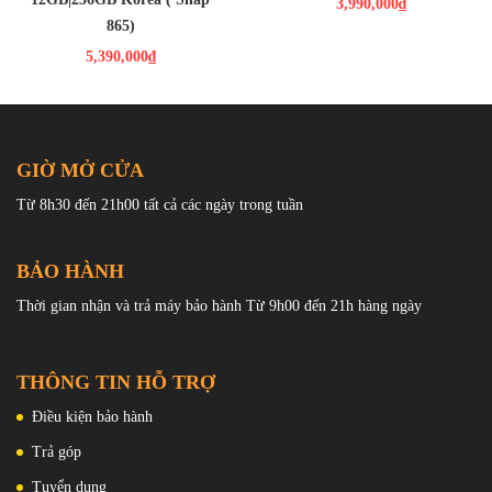
3,990,000₫
Pro với thiết kế hai tông màu. Phần trên của nó có lẽ được làm
865)
bằng kính, sơn bóng và chứa hai camera và đèn flash LED. Nó
5,390,000₫
cũng có nhãn hiệu Hasselblad. Phần dưới cùng có một camera duy
nhất và có dòng chữ “Powered by MariSilicon”.
GIỜ MỞ CỬA
Từ 8h30 đến 21h00 tất cả các ngày trong tuần
BẢO HÀNH
Thời gian nhận và trả máy bảo hành Từ 9h00 đến 21h hàng ngày
THÔNG TIN HỖ TRỢ
Khung viền kim loại mang đến sự chắc chắn và sang trọng cho máy
Điều kiện bảo hành
.
Trả góp
Cụm Camera 50 MP OIS Siêu Nét.
Tuyển dụng