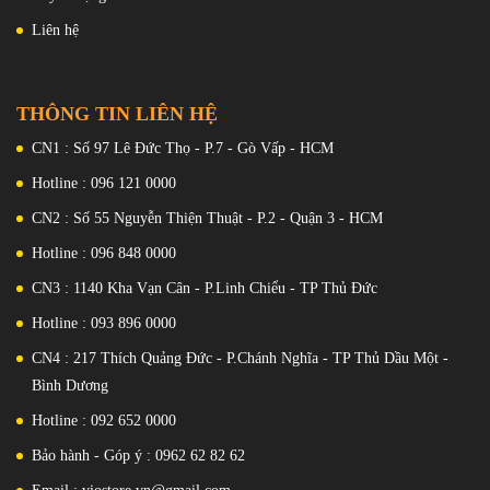
OPPO Find X6
hệ thống camera với góc rộng IMX890 50
Liên hệ
megapixel
, Ống kính tiềm vọng siêu nhạy IMX890 và camera góc
siêu rộng khu vực cảm quang IMX890; công cụ hình ảnh siêu sáng
và bóng tối được trang bị chịu trách nhiệm tính toán mối quan hệ
ánh sáng và bóng tối giữa chủ thể, ánh sáng và môi trường, trong
THÔNG TIN LIÊN HỆ
khi Mariana X chịu trách nhiệm để hỗ trợ sức mạnh tính toán.
CN1 : Số 97 Lê Đức Thọ - P.7 - Gò Vấp - HCM
Hotline : 096 121 0000
CN2 : Số 55 Nguyễn Thiện Thuật - P.2 - Quận 3 - HCM
Hotline : 096 848 0000
CN3 : 1140 Kha Vạn Cân - P.Linh Chiểu - TP Thủ Đức
Hotline : 093 896 0000
CN4 : 217 Thích Quảng Đức - P.Chánh Nghĩa - TP Thủ Dầu Một -
Bình Dương
OPPO sử dụng công nghệ ma trận photon để cho phép OPPO Find
Hotline : 092 652 0000
X6 có “vạch sáng và bóng” có thể ghi lại độ sáng của các photon
Bảo hành - Góp ý : 0962 62 82 62
một cách chân thực và ánh xạ chính xác chúng lên màn hình, đạt
được hiệu ứng ánh sáng và bóng tối chân thực hơn.