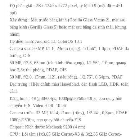
Độ phân giải : 2K+ 1240 x 2772 pixel, tỷ lệ 20:9 (mật độ ~ 451
ppi)
Xây dựng : Mặt trước bằng kính (Gorilla Glass Victus 2), mặt sau
bằng kính (Gorilla Glass 5) hoặc mặt sau bằng da sinh thái, khung
nhôm
Hệ điều hành: Android 13, ColorOS 13.1
Camera sau: 50 MP, f/1.8, 24mm (rộng), 1/1.56", 1.0µm, PDAF đa
hướng, OIS
50 MP, f/2.6, 65mm (tele kính tiềm vọng), 1/1.56", 1.0µm, quang
học 2,8x thu phóng, PDAF, OIS
50 MP, f/2.0, 15mm, 112˚, (siêu rộng), 1/2,76", 0,64µm, PDAF
Đặc trưng : Hiệu chỉnh màu Hasselblad, đèn flash LED, HDR, toàn
cảnh
Băng hình : 4K@30/60fps, 1080p@30/60/240fps; con quay hồi
chuyển-EIS; Video HDR, 10 bit
Camera trước: 32 MP, f/2.4, 21mm (rộng), 1/2.74", 0,8µm, PDAF
1080p@30fps, con quay hồi chuyển-EIS
Chipset: Kích thước Mediatek 9200 (4 nm)
CPU : Lõi tám (1x3,05 GHz Cortex-X3 & 3x2,85 GHz Cortex-