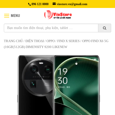
096 121 0000
viostore.vn@gmail.com
MENU
TRANG CHỦ
/
ĐIỆN THOẠI
/
OPPO
/
FIND X SERIES
/ OPPO FIND X6 5G
(16GB|512GB) DIMENSITY 9200 LIKENEW