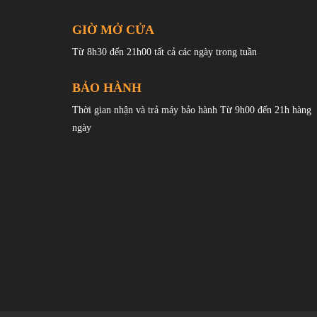
GIỜ MỞ CỬA
Từ 8h30 đến 21h00 tất cả các ngày trong tuần
BẢO HÀNH
Thời gian nhận và trả máy bảo hành Từ 9h00 đến 21h hàng
ngày
Điện thoại
OPPO Reno7 Pr
Oppo Reno7 Pro 5G thiết kế kiể
Oppo Reno7 Pro 5G tự hào có thiết kế kiểu dáng đẹp và p
người đam mê công nghệ cũng như những cá nhân thời tran
mỹ với công nghệ tiên tiến.