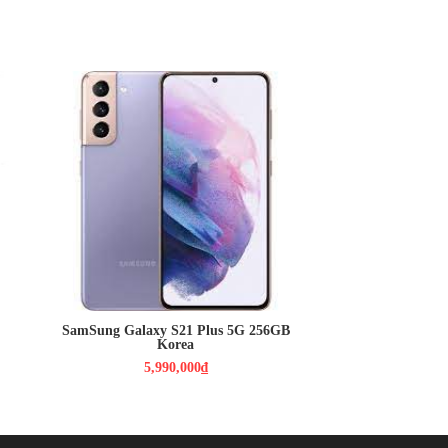
5,990,000₫
Màn hình: Dynamic AMOLED 2X,
6.7", Quad HD+ (2K+)
HDH : Android 12
CPU : Exynos 2100
RAM : 8GB / ROM : 256GB
CAMERA : Chính 12 MP & Phụ 64
MP, 12 MP
PIN : 4800MAH
SamSung Galaxy S21 Plus 5G 256GB
Korea
5,990,000₫