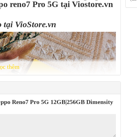
o reno7 Pro 5G tại Viostore.vn
o tại
VioStore.vn
ọc thêm
 “Oppo Reno7 Pro 5G 12GB|256GB Dimensity