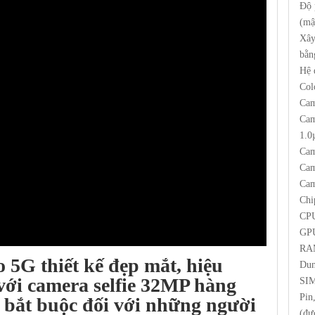
Độ 
(mậ
Xây
bằn
Hệ 
Col
Cam
Cam
1.
Cam
Cam
Cam
Chi
CPU
GP
RA
o 5G
thiết kế đẹp mắt, hiệu
Dun
với camera selfie 32MP hàng
SIM
Pin
 bắt buộc đối với những người
(đư