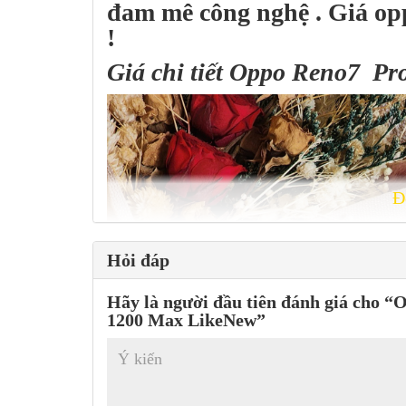
đam mê công nghệ . Giá opp
!
Giá chi tiết Oppo Reno7 Pr
Đ
Hỏi đáp
Hãy là người đầu tiên đánh giá cho
1200 Max LikeNew”