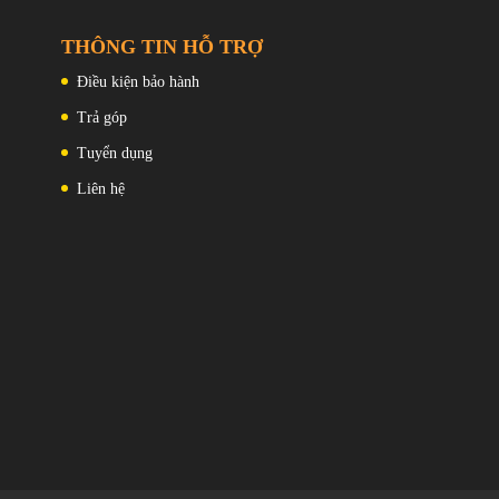
THÔNG TIN HỖ TRỢ
Điều kiện bảo hành
Trả góp
Tuyển dụng
Liên hệ
o 5G
với 3 tùy chọn về màu sắc
u dáng đẹp và phong cách
hong cách phù hợp với mèothu hút sự chú ý của tất cả những
g. Thiết bị này là một kiệt tác thực sự, kết hợp liền mạch thẩm