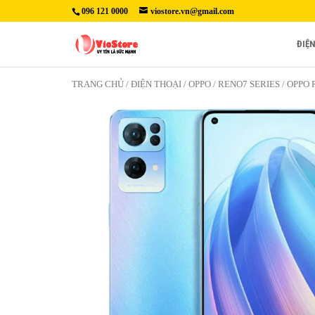
096 121 0000
viostore.vn@gmail.com
ĐIỆ
TRANG CHỦ
/
ĐIỆN THOẠI
/
OPPO
/
RENO7 SERIES
/ OPPO