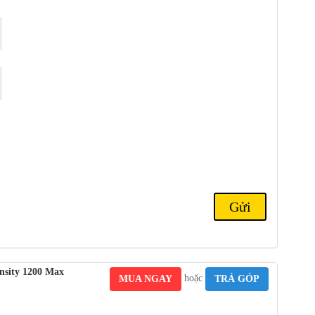
sity 1200 Max
hoặc
MUA NGAY
TRẢ GÓP