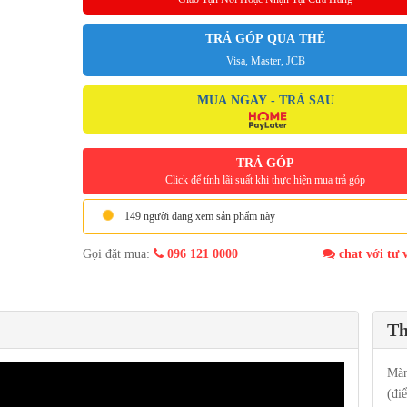
TRẢ GÓP QUA THẺ
Visa, Master, JCB
MUA NGAY - TRẢ SAU
TRẢ GÓP
Click để tính lãi suất khi thực hiện mua trả góp
149 người đang xem sản phẩm này
Gọi đặt mua:
096 121 0000
chat với tư 
Th
Màn
(đi