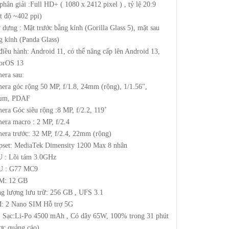
phân giải :Full HD+ ( 1080 x 2412 pixel ) , tỷ lệ 20:9
t độ ~402 ppi)
 dựng : Mặt trước bằng kính (Gorilla Glass 5), mặt sau
g kính (Panda Glass)
điều hành: Android 11, có thể nâng cấp lên Android 13,
orOS 13
era sau:
era góc rộng 50 MP, f/1.8, 24mm (rộng), 1/1.56",
0µm, PDAF
era Góc siêu rộng :8 MP, f/2.2, 119˚
era macro : 2 MP, f/2.4
era trước: 32 MP, f/2.4, 22mm (rộng)
pset: MediaTek Dimensity 1200 Max 8 nhân
 : Lõi tám 3.0GHz
U : G77 MC9
M: 12 GB
g lượng lưu trữ: 256 GB , UFS 3.1
: 2 Nano SIM Hỗ trợ 5G
, Sạc:Li-Po 4500 mAh , Có dây 65W, 100% trong 31 phút
ợc quảng cáo)