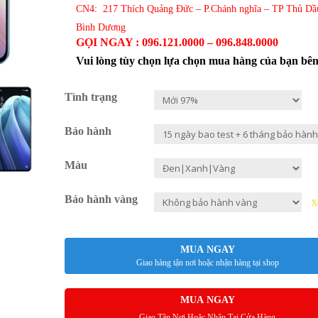
CN4: 217 Thích Quảng Đức – P.Chánh nghĩa – TP Thủ Dầ
Bình Dương
GỌI NGAY : 096.121.0000 – 096.848.0000
Vui lòng tùy chọn lựa chọn mua hàng của bạn bê
Tình trạng
Bảo hành
Màu
Bảo hành vàng
X
MUA NGAY
Giao hàng tận nơi hoặc nhận hàng tại shop
MUA NGAY
Giao Tận Nơi Hoặc Nhận Tại Cửa Hàng