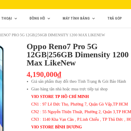
N THOẠI
ĐỒNG HỒ
MÁY TÍNH BẢNG
TRẢ GÓP
 RENO7 PRO 5G 12GB|256GB DIMENSITY 1200 MAX LIKENEW
Oppo Reno7 Pro 5G
12GB|256GB Dimensity 1200
Max LikeNew
4,190,000₫
Giá sản phẩm thay đổi theo Tình Trạng & Gói Bảo Hành
Giao hàng tận nhà hoặc mua trực tiếp tại shop
VIO STORE TP HỒ CHÍ MINH
CN1 : 97 Lê Đức Thọ, Phường 7, Quận Gò Vấp,TP HCM
CN2 : 55 Nguyễn Thiện Thuật, Phường 2, Quận 3,TP HCM
CN3 : 1140 Kha Vạn Cân , P.Linh Chiểu , TP Thủ Đức , 
VIO STORE BÌNH DƯƠNG