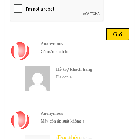
Anonymous
Có màu xanh ko
Hỗ trợ khách hàng
Dạ còn ạ
Anonymous
Máy còn áp suất không ạ
Chiếc điện thoại này cũng được trang bị hệ thống máy ảnh ba ống
Đọc thêm
kính, bao gồm ống kính chính với cảm biến 12 megapixel, ống kính
Hỗ trợ khách hàng