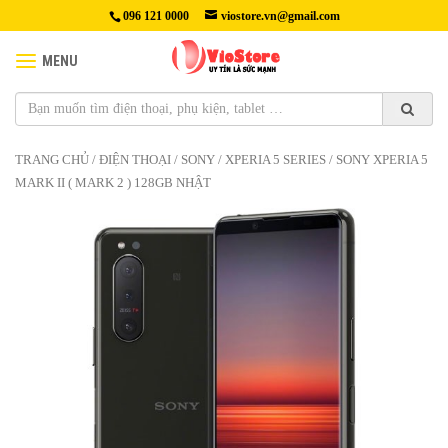
096 121 0000
viostore.vn@gmail.com
MENU
TRANG CHỦ
/
ĐIỆN THOẠI
/
SONY
/
XPERIA 5 SERIES
/ SONY XPERIA 5
MARK II ( MARK 2 ) 128GB NHẬT