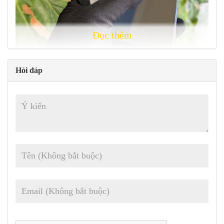
Đọc thêm
Hỏi đáp
Trong bài đánh giá toàn diện này, chúng tôi sẽ xem xét kỹ hơn
máy và tất cả các tính năng của nó. Từ thiết kế và hiển thị đến
máy ảnh và tuổi thọ pin, chúng tôi sẽ bao gồm tất cả mọi thứ
bạn cần biết về điện thoại thông minh này. Vì vậy, nếu bạn
đang cân nhắc mua , hãy đọc tiếp để tìm hiểu thêm về thiết bị
ấn tượng này.
Sony Xperia 5 Mark II mang đến được điều gì ?
Xperia 5 Mark II là mẫu máy mới nhất trong dòng Xperia đã thu
hút sự chú ý của nhiều người đam mê điện thoại thông minh. Nó tự
hào có
màn hình HDR OLED
6.1 inch với độ phân giải 1080 x
2520 pixel, rất tuyệt vời cho việc phát video, chơi trò chơi và duyệt
internet.