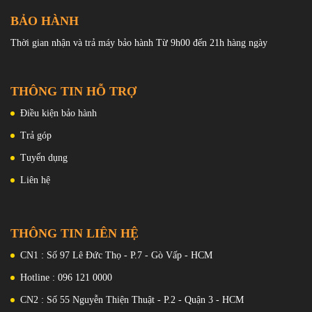
BẢO HÀNH
Thời gian nhận và trả máy bảo hành Từ 9h00 đến 21h hàng ngày
THÔNG TIN HỖ TRỢ
Điều kiện bảo hành
Trả góp
Các nút trên điện thoại được đặt tốt, làm cho chúng dễ dàng tiếp
Tuyển dụng
cận. Cảm biến vân tay nằm ở mặt bên của điện thoại, tăng gấp đôi
là nút nguồn. Đây là một vị trí tuyệt vời vì nó cho phép người dùng
Liên hệ
mở khóa điện thoại một cách nhanh chóng và dễ dàng bằng một tay.
THÔNG TIN LIÊN HỆ
CN1 : Số 97 Lê Đức Thọ - P.7 - Gò Vấp - HCM
Hotline : 096 121 0000
CN2 : Số 55 Nguyễn Thiện Thuật - P.2 - Quận 3 - HCM