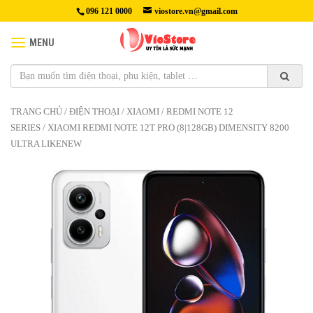
096 121 0000
viostore.vn@gmail.com
MENU
TRANG CHỦ
/
ĐIỆN THOẠI
/
XIAOMI
/
REDMI NOTE 12
SERIES
/ XIAOMI REDMI NOTE 12T PRO (8|128GB) DIMENSITY 8200
ULTRA LIKENEW