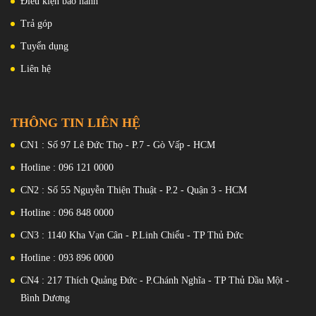
Điều kiện bảo hành
Phiên bản lưng kính :
Đen, Trắng, Bạc, Xanh lá, Tím
Trả góp
nhạt
; Phiên bản lưng da sinh thái : Trắng
Cạnh trên chứa giắc cắm 3,5 mm, cổng hồng ngoại IR và một trong
Tuyển dụng
; Xám ; Cam
các micrô.
Liên hệ
THÔNG TIN LIÊN HỆ
CN1 : Số 97 Lê Đức Thọ - P.7 - Gò Vấp - HCM
Hotline : 096 121 0000
CN2 : Số 55 Nguyễn Thiện Thuật - P.2 - Quận 3 - HCM
Hotline : 096 848 0000
CN3 : 1140 Kha Vạn Cân - P.Linh Chiểu - TP Thủ Đức
Micrô (chính) còn lại nằm ở phía dưới, cùng với cổng USB-C, lưới
Hotline : 093 896 0000
loa và khay thẻ SIM/microSD. Phím âm lượng và nguồn nằm ở bên
phải. Nút nguồn /khóa cũng là nơi chứa máy quét dấu vân tay.
CN4 : 217 Thích Quảng Đức - P.Chánh Nghĩa - TP Thủ Dầu Một -
Bình Dương
Đánh giá màn hình
Xiaomi Redmi Note 12T Pro