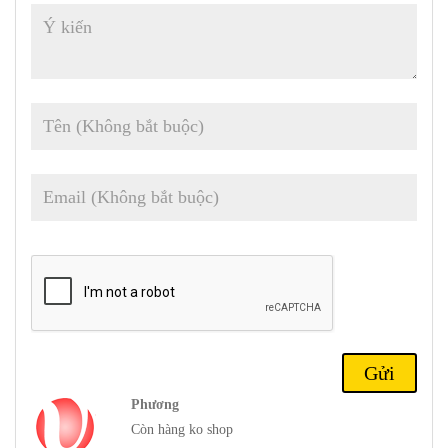
12T Pro
ra mắt :
Thân máy:
163,6 x 74,3 x 8,9 mm (6,44 x 2,93 x 0,35 inch)
200 g (7,05 oz) ; IP53, chống bụi và văng
Màn hình:
IPS LCD 6,6 inch , 1B màu, tần số quét 144Hz,
HDR10, Dolby Vision, 650 nits (typ) , độ phân giải 1080 x 2460
pixels (mật độ ~ 407 ppi)
Chipset:
Mediatek MT6896Z Kích thước 8200 Ultra (4 nm)
: Lõi tám (1×3,1 GHz Cortex-A78 & 3×3,0 GHz Cortex-A78 &
4×2,0 GHz Cortex-A55) , GPU Mali-G610 MC6
Bộ nhớ: RAM 128GB 8GB, RAM 256GB 8GB, RAM 256GB
12GB, RAM 512GB 12GB
; UFS 3.1.
Hệ điều hành/Phần mềm:
Android 13, MIUI 14
Camera sau:
Rộng (chính)
: 64 MP, f/1.8, 23mm (rộng), 1/2″,
0,7µm, PDAF ;
Góc siêu rộng
: 8 MP, 120˚, (siêu rộng) ;
Cận
cảnh
: 2 MP
Phương
Camera trước:
16 MP
Còn hàng ko shop
Quay video:
Camera sau
: 4K@30fps,