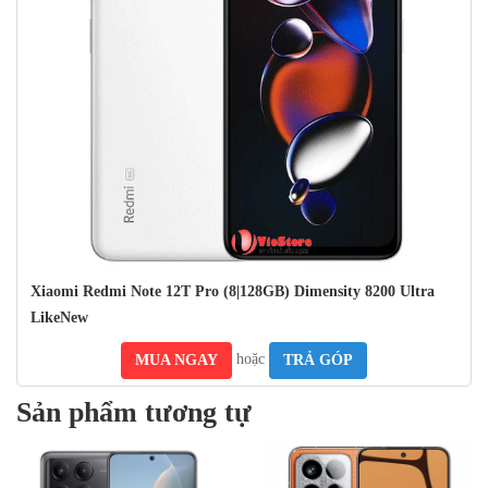
Khung viền và 4 góc được bo cong cực kỳ mềm mại. Với phong
cách viền trang nhãn và bo cong, Chiếc điện thoại thông minh này
tỏa sáng vẻ sang trọng và tinh tế. Máy chủ có nhiều màu sắc nổi
bật, giúp người dùng có thể thực hiện phong cách cá nhân.
Xiaomi Redmi Note 12T Pro (8|128GB) Dimensity 8200 Ultra
LikeNew
hoặc
MUA NGAY
TRẢ GÓP
Sản phẩm tương tự