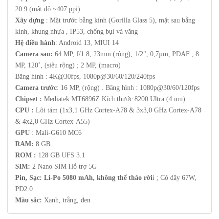
20:9 (mật độ ~407 ppi)
Xây dựng
: Mặt trước bằng kính (Gorilla Glass 5), mặt sau bằng
kính, khung nhựa , IP53, chống bụi và văng
Hệ điều hành
: Android 13, MIUI 14
Camera sau:
64 MP, f/1.8, 23mm (rộng), 1/2", 0,7µm, PDAF ; 8
MP, 120˚, (siêu rộng) ; 2 MP, (macro)
Băng hình : 4K@30fps, 1080p@30/60/120/240fps
Camera trước
: 16 MP, (rộng) . Băng hình : 1080p@30/60/120fps
Chipset :
Mediatek MT6896Z Kích thước 8200 Ultra (4 nm)
CPU :
Lõi tám (1x3,1 GHz Cortex-A78 & 3x3,0 GHz Cortex-A78
& 4x2,0 GHz Cortex-A55)
GPU
: Mali-G610 MC6
RAM:
8 GB
ROM :
128 GB UFS 3.1
SIM:
2 Nano SIM Hỗ trợ 5G
Pin, Sạc: Li-Po 5080 mAh, không thể tháo rời
i ; Có dây 67W,
PD2.0
Màu sắc:
Xanh, trắng, đen