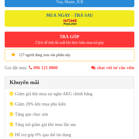
Visa, Master, JCB
MUA NGAY - TRẢ SAU
TRẢ GÓP
Click để tính lãi suất khi thực hiện mua trả góp
127 người đang xem sản phẩm này
Gọi đặt mua:
096 121 0000
chat với tư vấn viên
Khuyến mãi
Giảm giá khi mua tai nghe AKG chính hãng
Giảm 20% khi mua phụ kiện
Tặng que chọc sim
Tặng mã giảm giá khi mua lần sau
Hổ trợ góp 0% qua thẻ tín dụng