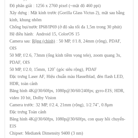
Độ phân giải : 1256 x 2760 pixel (~mật độ 460 ppi)
Xây dựng : Mặt kính trước (Gorilla Glass Victus 2), mặt sau bằng
kính, khung nhôm
Chống bụi/nước IP68/IP69 (ở độ sâu tối đa 1,5m trong 30 phút)
Hệ điều hành: Android 15, ColorOS 15
Camera sau:
Rộng (chính)
: 50 MP, f/1.8, 24mm (rộng), PDAF,
OIS
50 MP, f/2.6, 73mm (ống kính tiềm vọng tele), zoom quang 3x,
PDAF, OIS
50 MP, f/2.0, 15mm, 120˚ (góc siêu rộng), PDAF
Đặc trưng Laser AF, Hiệu chuẩn màu Hasselblad, đèn flash LED,
HDR, toàn cảnh
Băng hình 4K@30/60fps, 1080p@30/60/240fps; gyro-EIS; HDR,
video 10 bit, Dolby Vision
Camera trước: 32 MP, f/2.4, 21mm (rộng), 1/2.74", 0.8µm
Đặc trưng Toàn cảnh
Băng hình 4K@30/60fps, 1080p@30/60fps, con quay hồi chuyển-
EIS
Chipset: Mediatek Dimensity 9400 (3 nm)