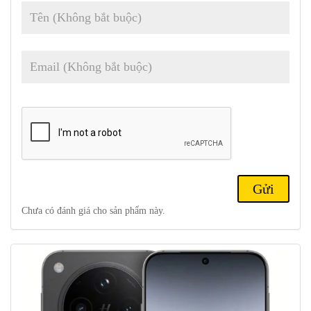
Camera sau:
50 MP, f/1.8, 24mm (rộng), PDAF, OIS
50 MP, f/2.6, 73mm (ống kính tiềm vọng tele), zoom quang 3x,
PDAF, OIS
50 MP, f/2.0, 15mm, 120˚ (góc siêu rộng), PDAF
Camera trước:
32 MP, f/2.4, 21mm (rộng), 1/2.74″, 0.8µm ;
Đặc trưng Toàn cảnh
Quay video:
Camera sau
: Laser AF, Hiệu chuẩn màu
Hasselblad, đèn flash LED, HDR, toàn cảnh
Băng hình 4K@30/60fps, 1080p@30/60/240fps; gyro-EIS;
HDR, video 10 bit, Dolby Vision
Camera trước
: 4K@30/60fps, 1080p@30/60fps, con quay hồi
chuyển-EIS
Chưa có đánh giá cho sản phẩm này.
Pin:
Si/C 5630 mAh, không thể tháo rời ; Sạc 80W có dây, PD,
PPS, UFCS ; 50W không dây
Kết nối:
5G; Hai SIM; Wi-Fi 7; BT 5.4, aptX HD, LHDC;
NFC; Cổng hồng ngoại.
Misc:
Vân tay (dưới màn hình, quang học), cảm biến gia tốc,
con quay hồi chuyển, cảm biến tiệm cận, la bàn, quang phổ màu