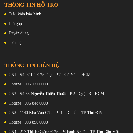
THÔNG TIN HỖ TRỢ
Điều kiện bảo hành
Trải nghiệm nút nhanh trên OPPO Find X8 cung cấp ba thao tác
như sau:
Trả góp
Nhấn đúp để mở Camera;
Tuyển dụng
Nhấn cò một lần để chụp ảnh hoặc quay video;
Liên hệ
Trượt để điều chỉnh mức độ thu phóng.
THÔNG TIN LIÊN HỆ
CN1 : Số 97 Lê Đức Thọ - P.7 - Gò Vấp - HCM
Hotline : 096 121 0000
CN2 : Số 55 Nguyễn Thiện Thuật - P.2 - Quận 3 - HCM
Hotline : 096 848 0000
CN3 : 1140 Kha Vạn Cân - P.Linh Chiểu - TP Thủ Đức
Thiết kế viền mỏng nhẹ.
Hotline : 093 896 0000
Một tính năng đáng chú ý là việc sử dụng kính cường lực
Gorilla
CN4 : 217 Thích Quảng Đức - P.Chánh Nghĩa - TP Thủ Dầu Một -