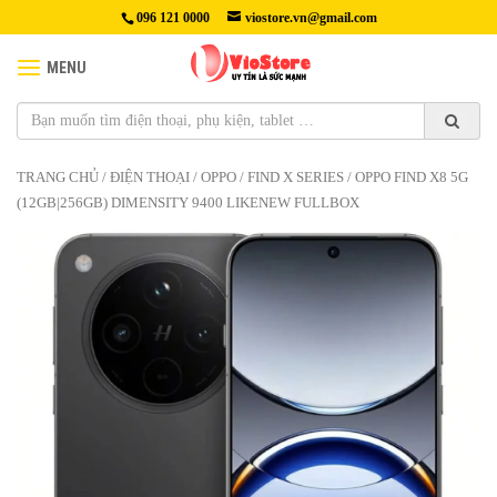
096 121 0000
viostore.vn@gmail.com
MENU
TRANG CHỦ
/
ĐIỆN THOẠI
/
OPPO
/
FIND X SERIES
/ OPPO FIND X8 5G
(12GB|256GB) DIMENSITY 9400 LIKENEW FULLBOX