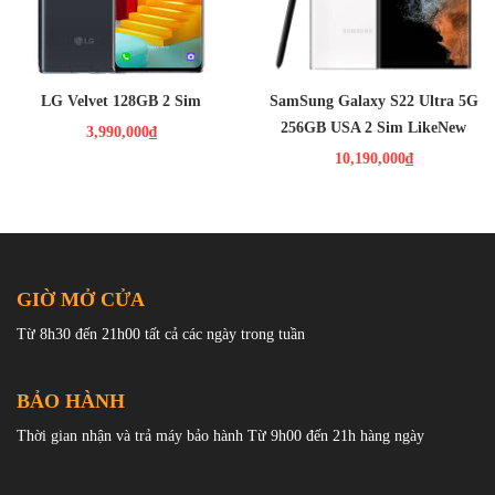
CPU:Snapdragon 765G
RAM: 6GB/ROM :128GB
Dung lượng pin:4300 mAh
2 Sim Nano sim
LG Velvet 128GB 2 Sim
SamSung Galaxy S22 Ultra 5G
256GB USA 2 Sim LikeNew
3,990,000₫
10,190,000₫
Khác với dòng đời trước Find X7 Ultra chỉ trang bị mặt lưng da
cho các phiên bản màu thì trên find x8 pro sở hữu mặt lưng kính
nhám kèm họa tiết vân đá .
GIỜ MỞ CỬA
Từ 8h30 đến 21h00 tất cả các ngày trong tuần
BẢO HÀNH
Thời gian nhận và trả máy bảo hành Từ 9h00 đến 21h hàng ngày