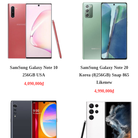
4,090,000₫
4,990,000₫
Màn hình: Dynamic AMOLED,
Màn hình: Dynamic AMOLED,
6.3", Full HD+
6.7", FullHD+
HDH : Android 9.0 (Pie)
HDH : Android 10
CPU : Snap 855
CPU : Snap 865
RAM : 8GB / ROM : 256GB
RAM : 8GB / ROM : 256GB
CAMERA : 12-12 , 16 MPX /
CAMERA : Chính 12 MP & Phụ 64
10MPX
MP, 12 MP
PIN : 3500MAH
PIN : 4300MAH
SamSung Galaxy Note 10
SamSung Galaxy Note 20
256GB USA
Korea (8|256GB) Snap 865
Likenew
4,090,000₫
Ống kính tele bổ sung hiện đã buộc phải sắp xếp lại các ống kính và
4,990,000₫
suy nghĩ lại về thương hiệu – MariSilicon đã biến mất, Hasselblad
đã chuyển thành H , khác biệt đôi chút so với OPPO Find X7
Ultra.
3,990,000₫
Màn hình: P-OLED, 6.8", Full
10,190,000₫
HD+
Hệ điều hành: Android 10
Camera sau: Chính 48 MP & Phụ 8
MP, 5 MP