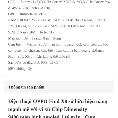
CPU : Lõi tám (1x3,63 GHz Cortex-X925 & 3x3,3 GHz Cortex-X4
& 4x2,4 GHz Cortex-A720)
GPU : Immortalis-G925
RAM - ROM : 256GB 12GB RAM, 256GB 16GB RAM, 512GB
12GB RAM, 512GB 16GB RAM, 1TB 16GB RAM ; UFS 4.0
SIM: 2 Nano SIM ; Hỗ trợ 5G
Màu sắc : Đen, Trắng, Xanh, Hồng
Cảm biến : Vân tay (dưới màn hình, quang học), cảm biến gia tốc,
con quay hồi chuyển, cảm biến tiệm cận, la bàn, quang phổ màu
Pin : Si/C 5630 mAh, không thể tháo rời
Sạc 80W có dây, PD, PPS, UFCS
50W không dây
Thông tin sản phẩm
Điện thoại
OPPO Find X8
sở hữu hiệu năng
mạnh mẽ với vi xử Chip
Dimensity
9400
,màn hình amoled 1 tỷ màu, Cụm