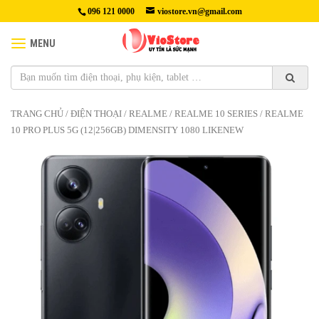
096 121 0000
viostore.vn@gmail.com
MENU
TRANG CHỦ
/
ĐIỆN THOẠI
/
REALME
/
REALME 10 SERIES
/ REALME
10 PRO PLUS 5G (12|256GB) DIMENSITY 1080 LIKENEW