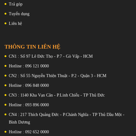
Atmos, mang lại trải nghiệm âm thanh vòm. Chất lượng âm thanh
Trả góp
sắc nét và rõ ràng, làm cho nó hoàn hảo để nghe nhạc hoặc xem
Tuyển dụng
phim mà không cần sử dụng loa ngoài hoặc tai nghe.
Liên hệ
THÔNG TIN LIÊN HỆ
CN1 : Số 97 Lê Đức Thọ - P.7 - Gò Vấp - HCM
Hotline : 096 121 0000
CN2 : Số 55 Nguyễn Thiện Thuật - P.2 - Quận 3 - HCM
Hotline : 096 848 0000
CN3 : 1140 Kha Vạn Cân - P.Linh Chiểu - TP Thủ Đức
Hotline : 093 896 0000
CN4 : 217 Thích Quảng Đức - P.Chánh Nghĩa - TP Thủ Dầu Một -
Bình Dương
Hotline : 092 652 0000