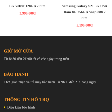
LG Velvet 128GB 2 Sim
Samsung Galaxy S21 5G USA
Ram 8G 256GB Snap 888 2
3,990,000₫
Sim
5,190,000₫
GIỜ MỞ CỬA
Từ 8h30 đến 21h00 tất cả các ngày trong tuần
BẢO HÀNH
Thời gian nhận và trả máy bảo hành Từ 9h00 đến 21h hàng ngày
THÔNG TIN HỖ TRỢ
Ngoài màn hình hiển thị, realme đã nâng cấp chất lượng âm thanh
Điều kiện bảo hành
ấn tượng. Thiết bị này có loa stereo kép được điều chỉnh bởi Dolby