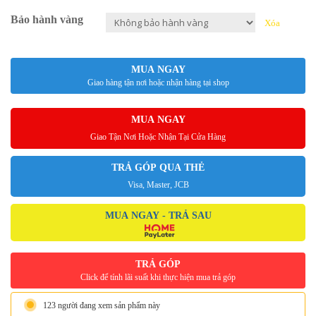
Bảo hành vàng
Xóa
MUA NGAY
Giao hàng tận nơi hoặc nhận hàng tại shop
MUA NGAY
Giao Tận Nơi Hoặc Nhận Tại Cửa Hàng
TRẢ GÓP QUA THẺ
Visa, Master, JCB
MUA NGAY - TRẢ SAU
TRẢ GÓP
Click để tính lãi suất khi thực hiện mua trả góp
123 người đang xem sản phẩm này