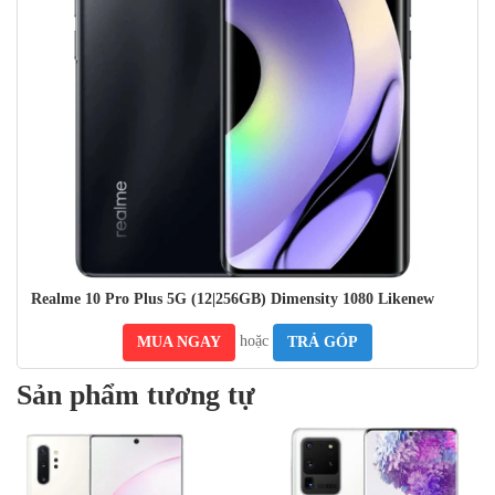
camera phía sau của nó. Nó có bố cục dọc với bốn ống kính máy
ảnh, mang lại cho nó một cái nhìn độc đáo và bắt mắt. Mô-đun nhô
ra một chút từ mặt sau, nhưng không đủ để làm cho nó lung lay khi
đặt trên một bề mặt phẳng.
Realme 10 Pro Plus 5G (12|256GB) Dimensity 1080 Likenew
hoặc
MUA NGAY
TRẢ GÓP
Sản phẩm tương tự
5,890,000₫
6,190,000₫